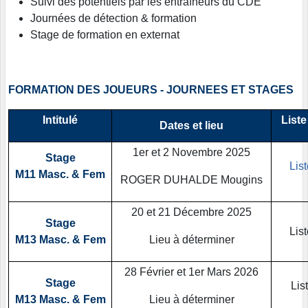
Suivi des potentiels par les entraîneurs du CDE
Journées de détection & formation
Stage de formation en externat
FORMATION DES JOUEURS - JOURNEES ET STAGES
Intitulé
Liste
Dates et lieu
1er et 2 Novembre 2025
Stage
Lis
M11 Masc. & Fem
ROGER DUHALDE Mougins
20 et 21 Décembre 2025
Stage
Lis
M13 Masc. & Fem
Lieu à déterminer
28 Février et 1er Mars 2026
Stage
Lis
M13 Masc. & Fem
Lieu à déterminer