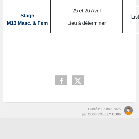
25 et 26 Avril
Stage
Lis
M13 Masc. & Fem
Lieu à déterminer
Publié le
03 nov. 2025
par
CD06 VOLLEY CD06