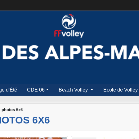
ge d'Été
CDE 06
Beach Volley
Ecole de Volley
s photos 6x6
HOTOS 6X6